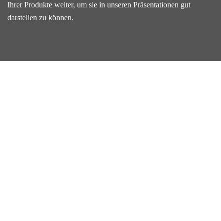
Ihrer Produkte weiter, um sie in unseren Präsentationen gut
darstellen zu können.
Ein exzellentes
Netzwerk
Greifen Sie auf unser Team von Fachleuten zurück,
von denen jeder seine einzigartigen Fähigkeiten
einbringt, um Ihre Verkaufsprozesse und -ergebnisse
zu verbessern. Die Erfahrung unserer Teammitglieder,
die sie in Unternehmen wie Fluor, John Zink, Stork, De
Jong Combustion, Bilfinger und anderen gesammelt
haben, wird Ihnen zugute kommen, wenn Sie uns