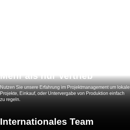
Fokus auf
Industrie
Wir verkaufen Maschinen und Apparate, oder Dienstleistungen
spezifisch für Anlagenbau und den industriellen Bereich.
Ihr Büro
in Köln
Als Dienstleistung | Gut Vernetzt | Schnell & Einfach
Mehr als
nur Vertrieb
Nutzen Sie unsere Erfahrung im Projektmanagement um lokale
Projekte, Einkauf, oder Untervergabe von Produktion einfach
zu regeln.
Internationales
Team