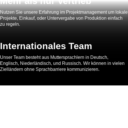
Mehr als
nur Vertrieb
Nutzen Sie unsere Erfahrung im Projektmanagement um lokale
Projekte, Einkauf, oder Untervergabe von Produktion einfach
zu regeln.
Internationales
Team
Unser Team besteht aus Muttersprachlern in Deutsch,
Englisch, Niederländisch, und Russisch. Wir können in vielen
Zielländern ohne Sprachbarriere kommunizieren.
Wir sind ihr Sales Manager
Vertriebsoutsourcing mit einer hands-on Vertriebsagentur, die
sich anfühlt, wie in-house.