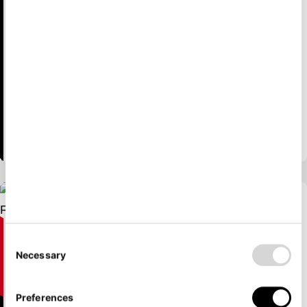
werden sie so betreuen, als wären sie der wichtigste
Teil Ihres Unternehmens. Unser Team wird Ihr
Unternehmen professionell repräsentieren und ihnen
ein Höchstmaß an Service bieten, während Sie sich
auf ihre Großkunden konzentrieren können.
Wir heben hier ungenutztes Potenzial für Sie.
Mehr zu Kleinkundenmanagement
Online & Linkedin
Necessary
Channel management, damit Ihre
Firma richtig in Szene gesetzt wird
Preferences