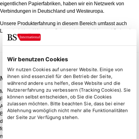
eigentlichen Papierfabriken, haben wir ein Netzwerk von
Verbindungen in Deutschland und Westeuropa.
Unsere Produkterfahrung in diesem Bereich umfasst auch
Lagerbehälter, Wäscher, Schwarzlaugenkühler und Dolezals.
Wir benutzen Cookies
Wir nutzen Cookies auf unserer Website. Einige von
ihnen sind essenziell für den Betrieb der Seite,
Metallurgie
während andere uns helfen, diese Website und die
Nutzererfahrung zu verbessern (Tracking Cookies). Sie
Metallurgieanlagen haben bei einer Reihe von
können selbst entscheiden, ob Sie die Cookies
Prozessen einen besonderen Bedarf an bestimmten
zulassen möchten. Bitte beachten Sie, dass bei einer
Ausrüstungen. So benötigen beispielsweise
Ablehnung womöglich nicht mehr alle Funktionalitäten
Beizanlagen korrosionsbeständige Ausrüstungen, und
der Seite zur Verfügung stehen.
die Industrie befindet sich im Übergang von der Nutzung
fossiler Brennstoffe zur Elektrifizierung. Wir haben für
mehrere unserer Kunden die richtigen Kontakte in der